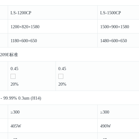
LS-1200CP
LS-1500CP
1200×820×1580
1500×900×1580
1180×600×650
1480×600×650
邦209E标准
0.45
0.45
20%
20%
- 99.99% 0.3um (H14)
≥300
≥300
405W
490W