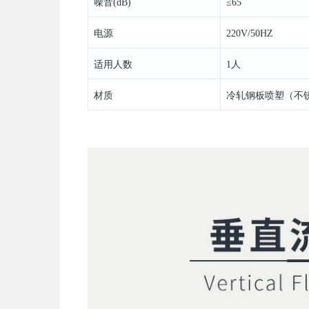
噪音(dB)
≤65
电源
220V/50HZ
适用人数
1人
材质
冷轧钢板喷塑（不