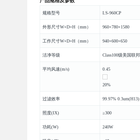
产品规格及参数
规格型号
LS-960CP
外形尺寸W×D×H（mm）
960×780×1580
工作尺寸W×D×H（mm）
940×600×650
洁净等级
Class100级美国联
平均风速(m/s)
0.45
20%
过滤效率
99.97% 0.3um(H13) 
照度(IX)
≥300
功耗(W)
240W