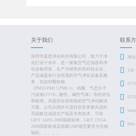
关于我们
联系
深圳市蓝思净化科技有限公司，致力于净
地址
化行业十余年，是一家集空气过滤器和净
化设备研发，生产与销售的高科技企业，
158 
产品涵盖各行业所需的空气净化设备及服
务，包括对颗粒物
0755
（PM10,PM2.5,PM0.1)、病菌、气态分子
污染物(TVOC, 酸性，碱性气体）等的评估
0755
和检测，并提供全面有效的空气净化解决
方案。公司从国外引进目前世界最先进的
lans
无隔板过滤器生产线及专有技术。可按
GB/T 14295-2008国家标准，GB/T 13554-
http:
2008国家标准及国家GMP规范要求为生物
制药。。。。。