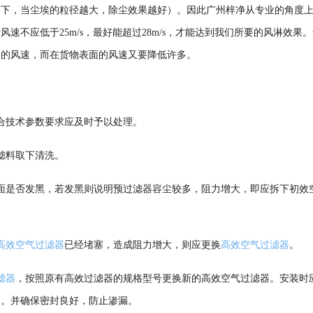
淋下，当尘埃的粒径越大，除尘效果越好）。因此广州梓净从专业的角度
不应低于25m/s，最好能超过28m/s，才能达到我们所要的风淋效果
处的风速，而在货物表面的风速又要降低许多。
合技术参数要求应及时予以处理。
滤料取下清洗。
面是否发黑，若发黑则说明预过滤器容尘较多，阻力增大，即应拆下初效
高效空气过滤器
已经堵塞，造成阻力增大，则应更换
高效空气过滤器
。
滤器
，按照原有高效过滤器的规格型号更换新的高效空气过滤器。安装时
向。并确保密封良好，防止渗漏。