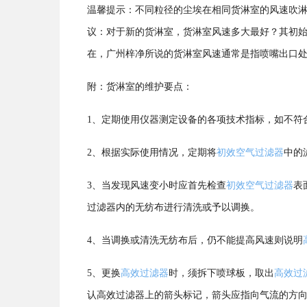
温馨提示：不同粒径的尘埃在相同货淋室的风速吹
议：对于新的货淋室，货淋室风速多大最好？其初始风速
在，广州梓净所说的货淋室风速通常是指喷嘴出口
附：货淋室的维护要点：
1、定期使用仪器测定设备的各项技术指标，如不符
2、根据实际使用情况，定期将
初效空气过滤器
中的
3、当发现风速变小时应首先检查
初效空气过滤器
表
过滤器内的无纺布进行清洗或予以调换。
4、当调换或清洗无纺布后，仍不能提高风速则说明
5、更换
高效过滤器
时，须拆下喷球板，取出
高效过
认高效过滤器上的箭头标记，箭头应指向气流的方